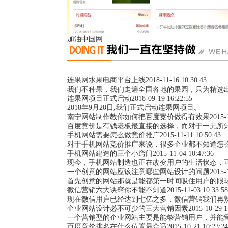
加油中国网
连果网水果电商平台上线
2018-11-16 10:30:43
我们不种果，我们走遍全国各地的果园，只为精选
连果网项目正式启动
2018-09-19 16:22:55
2018年9月20日,我们正式启动连果网项目。
南宁网站制作教你如何把百度竞价做得有效果
2015-
百度竞价是有钱老板最直接的选择，而对于一无所
手机网站需要怎么做竞价推广
2015-11-11 10:50:43
对于手机网站竞价推广来说，很多企业都不知道怎
手机网站建造的三个小窍门
2015-11-04 10:47:36
现今，手机网站制造也正在改变用户的生活状态，
一个创意的网站应该注意哪些网站设计的问题
2015-
首先创意的网站那就是能都第一时间吸住用户的眼
微信营销六大诀窍你不能不知道
2015-11-03 10:33:58
现在微信用户已经达到七亿之多，微信营销我们再
企业网站设计必不可少的三大营销因素
2015-10-29 1
一个营销型的企业网站主要是能够营销用户，并能
百度竞价排名在什么位置最合适
2015-10-21 10:23:24