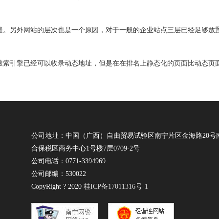
慢。另外网站的层次也是一个原因，对于一般的企业站点三层已经足够放
搜索引擎已经可以收录动态地址，但是在在排名上静态化的页面比动态页面
公司地址：中国（广西）自由贸易试验区南宁片区金海路20号
合保税区商务中心1号楼7层0709-2号
公司电话：0771-3394969
公司邮编：530022
CopyRight ? 2020
桂ICP备17011316号-1